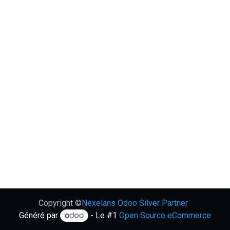
Copyright ©
Nexelans Odoo Silver Partner
Généré par
- Le #1
Open Source eCommerce